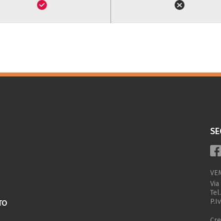
SE
VE
Via
Tel
P.I
TO
Cre