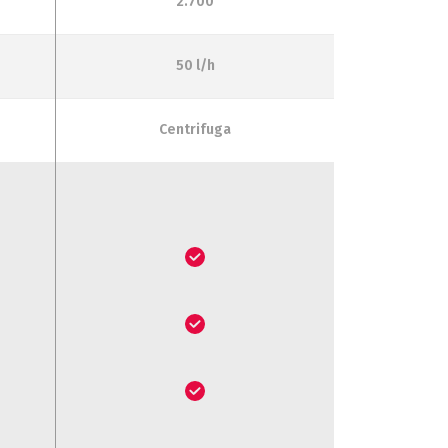
2.700
50 l/h
Centrifuga