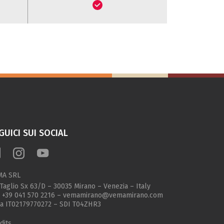
GUICI SUI SOCIAL
MA SRL
 Taglio Sx 63/D – 30035 Mirano – Venezia – Italy
.
+39 041 570 2216
–
vemamirano@vemamirano.com
va IT02179770272 – SDI T04ZHR3
dits