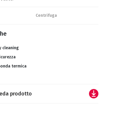
Centrifuga
che
y cleaning
icurezza
sonda termica
eda prodotto