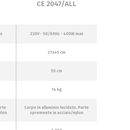
CE 2047/ALL
ax
230V - 50/60Hz - 400W max
27x45 cm
55 cm
14 kg
arte
Corpo in alluminio lucidato. Parte
ylon
spremente in acciaio/nylon