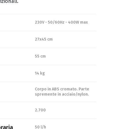
izionali.
230V - 50/60Hz - 400W max
27x45 cm
55 cm
14 kg
Corpo in ABS cromato. Parte
spremente in acciaio/nylon.
2.700
raria
50 l/h