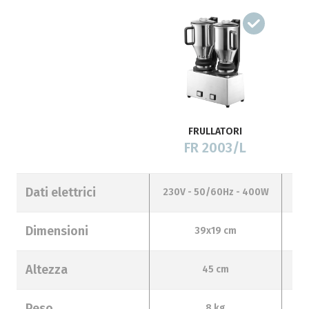
FRULLATORI
FR 2003/L
Dati elettrici
230V - 50/60Hz - 400W
23
Dimensioni
39x19 cm
Altezza
45 cm
Peso
8 kg