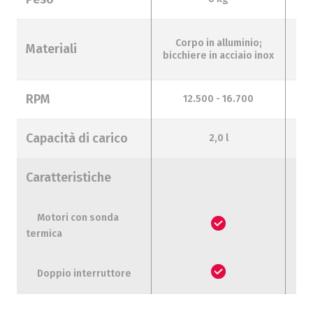
Corpo in alluminio;
Materiali
bi
bicchiere in acciaio inox
RPM
12.500 - 16.700
Capacità di carico
2,0 l
Caratteristiche
Motori con sonda
termica
Doppio interruttore