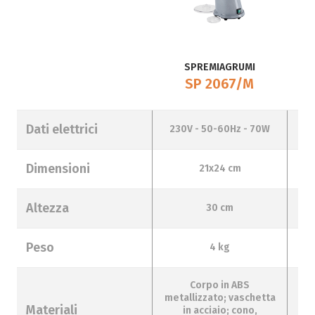
SPREMIAGRUMI
SP 2067/M
Dati elettrici
230V - 50-60Hz - 70W
2
Dimensioni
21x24 cm
Altezza
30 cm
Peso
4 kg
Corpo in ABS
metallizzato; vaschetta
v
Materiali
in acciaio; cono,
in